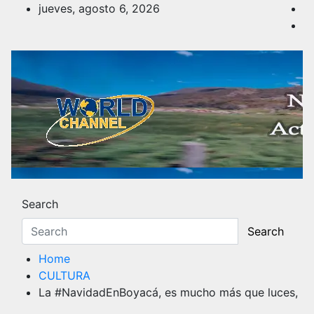
Skip
jueves, agosto 6, 2026
to
content
Noticias y Actualidad
Los hechos y acontecimientos más reciente
Search
Search
Home
CULTURA
La #NavidadEnBoyacá, es mucho más que luces,