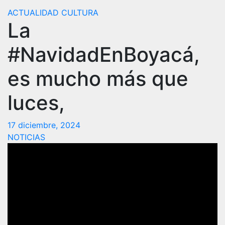
ACTUALIDAD
CULTURA
La
#NavidadEnBoyacá,
es mucho más que
luces,
17 diciembre, 2024
NOTICIAS