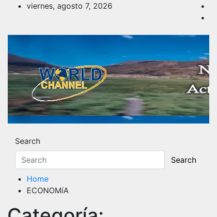
Skip
viernes, agosto 7, 2026
to
content
Noticias y Actualidad
Los hechos y acontecimientos más reciente
Search
Search
Home
ECONOMíA
Categoría: