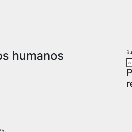
os humanos
Bu
P
r
25: