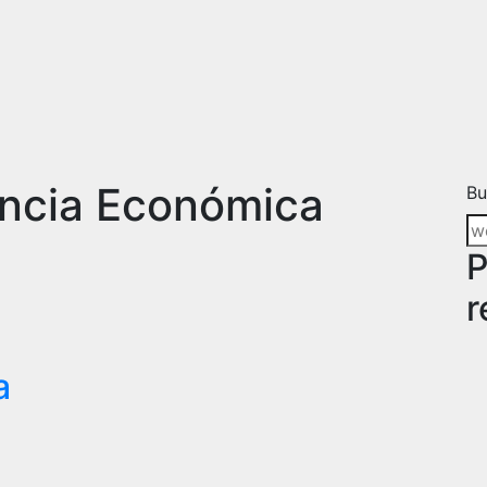
ncia Económica
Bu
P
r
a