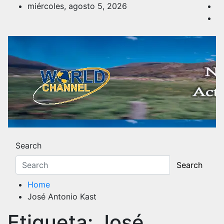
Skip
miércoles, agosto 5, 2026
to
content
Noticias y Actualidad
Los hechos y acontecimientos más reciente
Search
Search
Home
José Antonio Kast
Etiqueta:
José