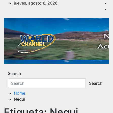
Skip
jueves, agosto 6, 2026
to
content
Noticias y Actualidad
Los hechos y acontecimientos más reciente
Search
Search
Home
Nequi
Etiqueta:
Nequi