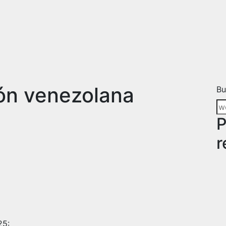
ón venezolana
Bu
P
r
25: