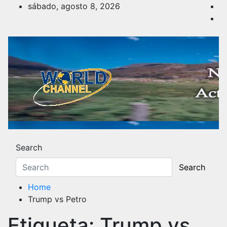
Skip
sábado, agosto 8, 2026
to
content
Noticias y Actualidad
Los hechos y acontecimientos más reciente
Search
Search
Home
Trump vs Petro
Etiqueta:
Trump vs