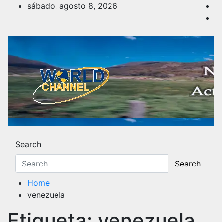
Skip
sábado, agosto 8, 2026
to
content
Noticias y Actualidad
Los hechos y acontecimientos más reciente
Search
Search
Home
venezuela
Etiqueta:
venezuela