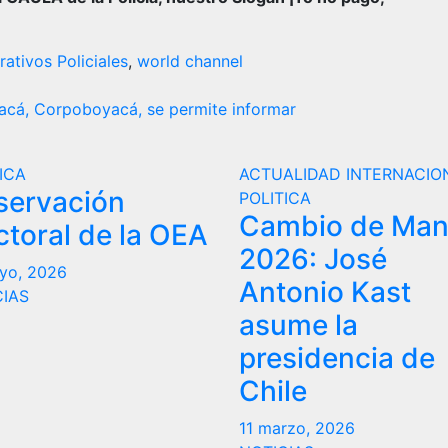
ativos Policiales
,
world channel
cá, Corpoboyacá, se permite informar
ICA
ACTUALIDAD
INTERNACIO
servación
POLITICA
Cambio de Ma
ctoral de la OEA
2026: José
yo, 2026
Antonio Kast
CIAS
asume la
presidencia de
Chile
11 marzo, 2026