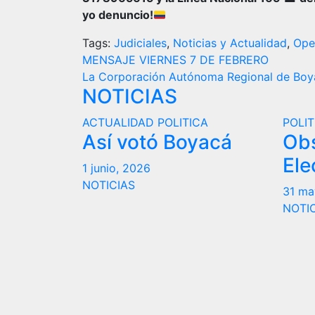
yo denuncio!
Tags:
Judiciales
,
Noticias y Actualidad
,
Oper
Navegación
MENSAJE VIERNES 7 DE FEBRERO
La Corporación Autónoma Regional de Boya
de
NOTICIAS
entradas
ACTUALIDAD
POLITICA
POLIT
Así votó Boyacá
Ob
Ele
1 junio, 2026
NOTICIAS
31 ma
NOTI