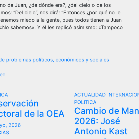
mo de Juan, ¿de dónde era?, ¿del cielo o de los
imos: “Del cielo”, nos dirá: “Entonces ¿por qué no le
 tenemos miedo a la gente, pues todos tienen a Juan
: «No sabemos». Y él les replicó asimismo: «Tampoco
de problemas políticos, económicos y sociales
teo
ICA
ACTUALIDAD
INTERNACIO
servación
POLITICA
Cambio de Ma
ctoral de la OEA
2026: José
yo, 2026
Antonio Kast
CIAS