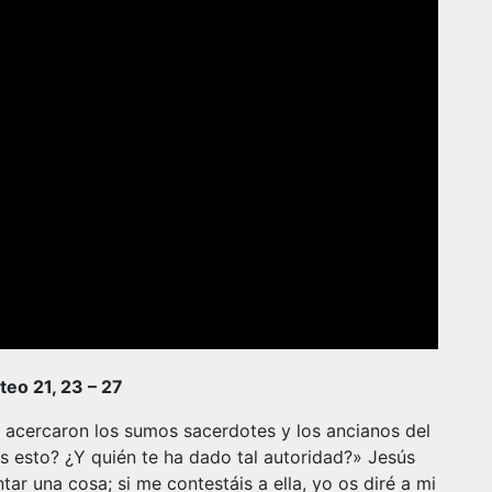
eo 21, 23 – 27
 acercaron los sumos sacerdotes y los ancianos del
 esto? ¿Y quién te ha dado tal autoridad?» Jesús
ar una cosa; si me contestáis a ella, yo os diré a mi