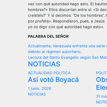
vez con qué autoridad hago esto. El bautis
hombres?» Ellos discurrían entre sí: «Si dec
creísteis?” Y si decimos: “De los hombres”,
por profeta». Respondieron, pues, a Jesús
yo os digo con qué autoridad hago esto».
PALABRA DEL SEÑOR
Navegación
Actualmente, Venezuela enfrenta una serie 
debido al régimen autoritario.
de
Lectura del Santo Evangelio según San Ma
NOTICIAS
entradas
ACTUALIDAD
POLITICA
POLIT
Así votó Boyacá
Ob
Ele
1 junio, 2026
NOTICIAS
31 ma
NOTI