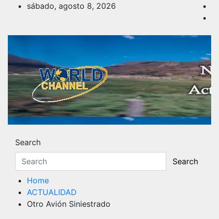
Skip
sábado, agosto 8, 2026
to
content
Noticias y Actualidad
Los hechos y acontecimientos más reciente
Search
Search
Home
ACTUALIDAD
Otro Avión Siniestrado