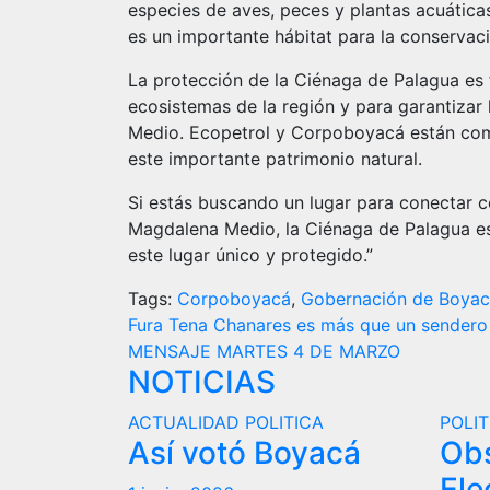
especies de aves, peces y plantas acuática
es un importante hábitat para la conservaci
La protección de la Ciénaga de Palagua es 
ecosistemas de la región y para garantizar
Medio. Ecopetrol y Corpoboyacá están com
este importante patrimonio natural.
Si estás buscando un lugar para conectar co
Magdalena Medio, la Ciénaga de Palagua es
este lugar único y protegido.”
Tags:
Corpoboyacá
,
Gobernación de Boya
Navegación
Fura Tena Chanares es más que un sendero 
MENSAJE MARTES 4 DE MARZO
de
NOTICIAS
entradas
ACTUALIDAD
POLITICA
POLIT
Así votó Boyacá
Ob
Ele