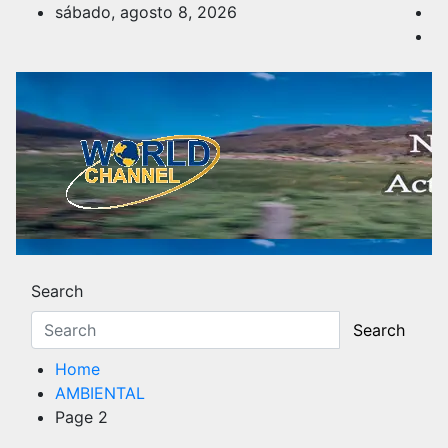
Skip
sábado, agosto 8, 2026
to
content
Noticias y Actualidad
Los hechos y acontecimientos más reciente
Search
Search
Home
AMBIENTAL
Page 2