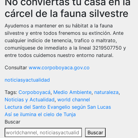
No conviertas tu casa en la
cárcel de la fauna silvestre
Ayudemos a mantener en su hábitat a la fauna
silvestre y entre todos frenemos su extinción. Ante
cualquier indicio de tenencia, trafico o maltrato,
comuníquese de inmediato a la lineal 3219507750 y
entre todos cuidemos nuestro entorno natural.
Consultar
www.corpoboyaca.gov.co
noticiasyactualidad
Tags:
Corpoboyacá
,
Medio Ambiente
,
naturaleza
,
Noticias y Actualidad
,
world channel
Navegación
Lectura del Santo Evangelio según San Lucas
Así se ilumina el cielo de Tunja
de
Buscar
entradas
Buscar