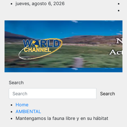
Skip
jueves, agosto 6, 2026
to
content
Noticias y Actualidad
Los hechos y acontecimientos más reciente
Search
Search
Home
AMBIENTAL
Mantengamos la fauna libre y en su hábitat