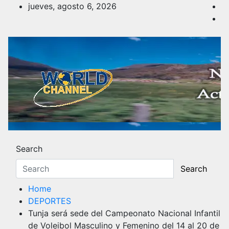
Skip
jueves, agosto 6, 2026
to
content
Noticias y Actualidad
Los hechos y acontecimientos más reciente
Search
Search
Home
DEPORTES
Tunja será sede del Campeonato Nacional Infantil
de Voleibol Masculino y Femenino del 14 al 20 de