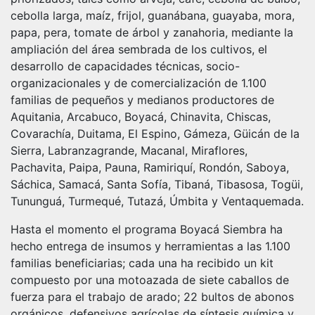
cebolla larga, maíz, frijol, guanábana, guayaba, mora,
papa, pera, tomate de árbol y zanahoria, mediante la
ampliación del área sembrada de los cultivos, el
desarrollo de capacidades técnicas, socio-
organizacionales y de comercialización de 1.100
familias de pequeños y medianos productores de
Aquitania, Arcabuco, Boyacá, Chinavita, Chiscas,
Covarachía, Duitama, El Espino, Gámeza, Güicán de la
Sierra, Labranzagrande, Macanal, Miraflores,
Pachavita, Paipa, Pauna, Ramiriquí, Rondón, Saboya,
Sáchica, Samacá, Santa Sofía, Tibaná, Tibasosa, Togüi,
Tununguá, Turmequé, Tutazá, Úmbita y Ventaquemada.
Hasta el momento el programa Boyacá Siembra ha
hecho entrega de insumos y herramientas a las 1.100
familias beneficiarias; cada una ha recibido un kit
compuesto por una motoazada de siete caballos de
fuerza para el trabajo de arado; 22 bultos de abonos
orgánicos, defensivos agrícolas de síntesis química y