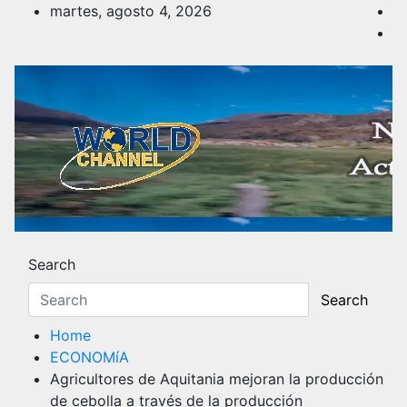
Skip
martes, agosto 4, 2026
to
content
Noticias y Actualidad
Los hechos y acontecimientos más reciente
Search
Search
Home
ECONOMíA
Agricultores de Aquitania mejoran la producción
de cebolla a través de la producción