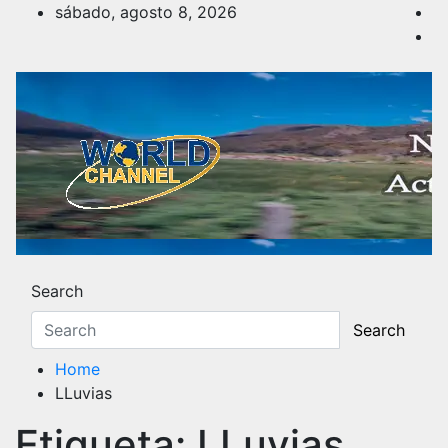
Skip
sábado, agosto 8, 2026
to
content
Noticias y Actualidad
Los hechos y acontecimientos más reciente
Search
Search
Home
LLuvias
Etiqueta:
LLuvias