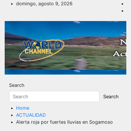
Skip
domingo, agosto 9, 2026
to
content
Noticias y Actualidad
Los hechos y acontecimientos más reciente
Search
Search
Home
ACTUALIDAD
Alerta roja por fuertes lluvias en Sogamoso