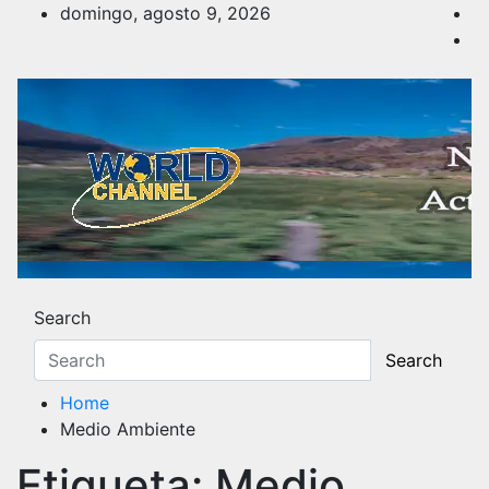
Skip
domingo, agosto 9, 2026
to
content
Noticias y Actualidad
Los hechos y acontecimientos más reciente
Search
Search
Home
Medio Ambiente
Etiqueta:
Medio