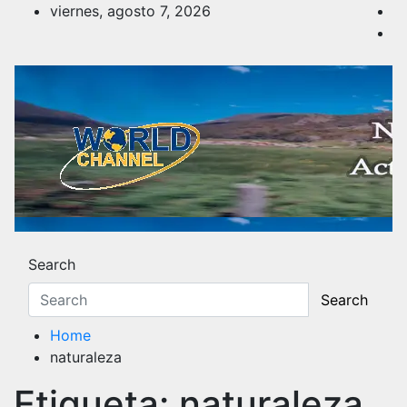
Skip
viernes, agosto 7, 2026
to
content
Noticias y Actualidad
Los hechos y acontecimientos más reciente
Search
Search
Home
naturaleza
Etiqueta:
naturaleza