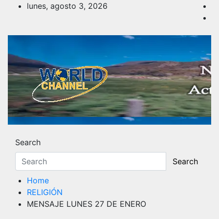
Skip
lunes, agosto 3, 2026
to
content
Noticias y Actualidad
Los hechos y acontecimientos más reciente
Search
Search
Home
RELIGIÓN
MENSAJE LUNES 27 DE ENERO