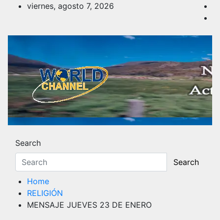
Skip
viernes, agosto 7, 2026
to
content
Noticias y Actualidad
Los hechos y acontecimientos más reciente
Search
Search
Home
RELIGIÓN
MENSAJE JUEVES 23 DE ENERO