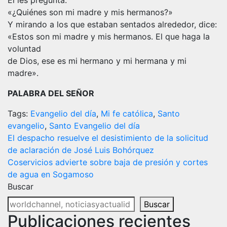
Él les pregunta:
«¿Quiénes son mi madre y mis hermanos?»
Y mirando a los que estaban sentados alrededor, dice:
«Estos son mi madre y mis hermanos. El que haga la
voluntad
de Dios, ese es mi hermano y mi hermana y mi
madre».
PALABRA DEL SEÑOR
Tags:
Evangelio del día
,
Mi fe católica
,
Santo
evangelio
,
Santo Evangelio del día
Navegación
El despacho resuelve el desistimiento de la solicitud
de aclaración de José Luis Bohórquez
de
Coservicios advierte sobre baja de presión y cortes
entradas
de agua en Sogamoso
Buscar
Buscar
Publicaciones recientes