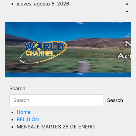
Skip
jueves, agosto 6, 2026
to
content
Noticias y Actualidad
Los hechos y acontecimientos más reciente
Search
Search
Home
RELIGIÓN
MENSAJE MARTES 28 DE ENERO