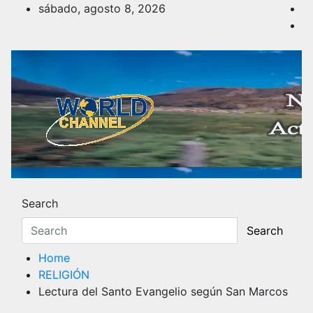
Skip
sábado, agosto 8, 2026
to
content
Noticias y Actualidad
Los hechos y acontecimientos más reciente
Search
Search
Home
RELIGIÓN
Lectura del Santo Evangelio según San Marcos