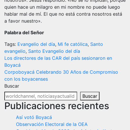
nosotros». Jesús respondió: «No se lo impidan, porque
quien hace un milagro en mi nombre no puede luego
hablar mal de mí. El que no está contra nosotros está
a favor nuestro».
Palabra del Señor
Tags:
Evangelio del día
,
Mi fe católica
,
Santo
evangelio
,
Santo Evangelio del día
Navegación
Los directores de las CAR del país sesionaron en
Boyacá
de
Corpoboyacá Celebrando 30 Años de Compromiso
entradas
con los boyacenses
Buscar
Buscar
Publicaciones recientes
Así votó Boyacá
Observación Electoral de la OEA