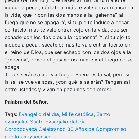
piedra de molino y lo echasen al mar. Si tu mano te
induce a pecar, córtatela: más te vale entrar manco en
la vida, que ir con las dos manos a la “gehenna”, al
fuego que no se apaga. Y, si tu pie te induce a pecar,
córtatelo: más te vale entrar cojo en la vida, que ser
echado con los dos pies a la “gehenna”. Y, si tu ojo te
induce a pecar, sácatelo: más te vale entrar tuerto en
el reino de Dios, que ser echado con los dos ojos a la
“gehenna”, donde el gusano no muere y el fuego no se
apaga.
Todos serán salados a fuego. Buena es la sal; pero si
la sal se vuelve sosa, ¿con qué la salarán? Tengan sal
entre ustedes y vivan en paz unos con otros».
Palabra del Señor.
Tags:
Evangelio del día
,
Mi fe católica
,
Santo
evangelio
,
Santo Evangelio del día
Navegación
Corpoboyacá Celebrando 30 Años de Compromiso
con los boyacenses