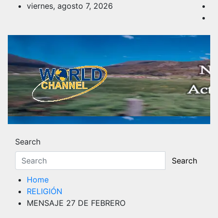
Skip
viernes, agosto 7, 2026
to
content
Noticias y Actualidad
Los hechos y acontecimientos más reciente
Search
Search
Home
RELIGIÓN
MENSAJE 27 DE FEBRERO