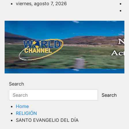
Skip
viernes, agosto 7, 2026
to
content
Noticias y Actualidad
Los hechos y acontecimientos más reciente
Search
Search
Home
RELIGIÓN
SANTO EVANGELIO DEL DÍA