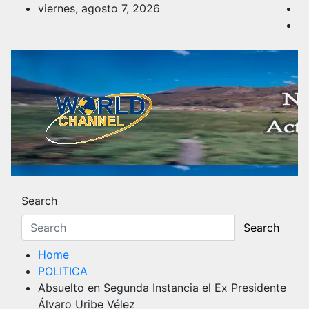
Skip
viernes, agosto 7, 2026
to
content
Noticias y Actualidad
Los hechos y acontecimientos más reciente
Search
Search
Home
POLITICA
Absuelto en Segunda Instancia el Ex Presidente
Álvaro Uribe Vélez