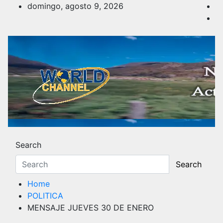
Skip
domingo, agosto 9, 2026
to
content
Noticias y Actualidad
Los hechos y acontecimientos más reciente
Search
Search
Home
POLITICA
MENSAJE JUEVES 30 DE ENERO