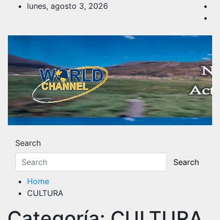
Skip
lunes, agosto 3, 2026
to
content
Noticias y Actualidad
Los hechos y acontecimientos más reciente
Search
Search
Home
CULTURA
Categoría:
CULTURA