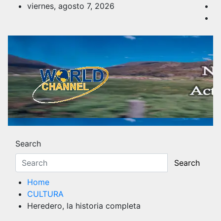
Skip
viernes, agosto 7, 2026
to
content
Noticias y Actualidad
Los hechos y acontecimientos más reciente
Search
Search
Home
CULTURA
Heredero, la historia completa