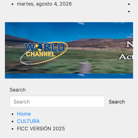
Skip
martes, agosto 4, 2026
to
content
Noticias y Actualidad
Los hechos y acontecimientos más reciente
Search
Search
Home
CULTURA
FICC VERSIÓN 2025