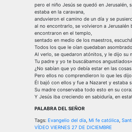
pero el niño Jesús se quedó en Jerusalén, s
estaba en la caravana,
anduvieron el camino de un día y se pusiero
al no encontrarlo, se volvieron a Jerusalén 
encontraron en el templo,
sentado en medio de los maestros, escuchá
Todos los que le oían quedaban asombrados
Al verlo, se quedaron atónitos, y le dijo su
Tu padre y yo te buscábamos angustiados».
¿No sabían que yo debía estar en las cosas
Pero ellos no comprendieron lo que les dijo
Él bajó con ellos y fue a Nazaret y estaba su
Su madre conservaba todo esto en su cora
Y Jesús iba creciendo en sabiduría, en esta
PALABRA DEL SEÑOR
Tags:
Evangelio del día
,
Mi fe católica
,
Sant
Navegación
VÍDEO VIERNES 27 DE DICIEMBRE