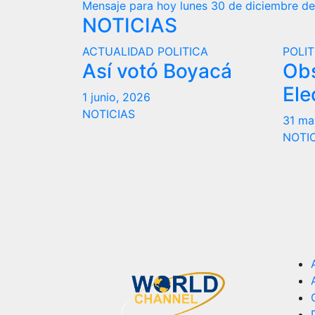
Mensaje para hoy lunes 30 de diciembre d
de
NOTICIAS
entradas
ACTUALIDAD
POLITICA
POLIT
Así votó Boyacá
Ob
Ele
1 junio, 2026
NOTICIAS
31 ma
NOTI