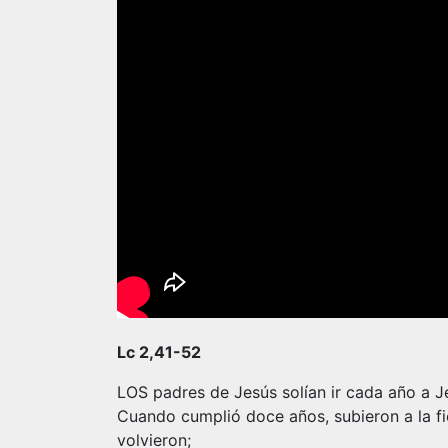
Lc 2,41-52
LOS padres de Jesús solían ir cada año a Je
Cuando cumplió doce años, subieron a la fi
volvieron;