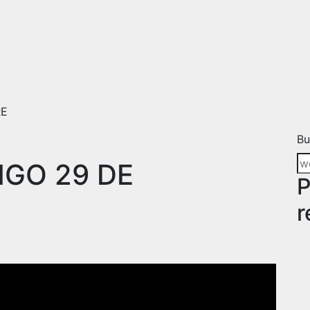
RE
Bu
GO 29 DE
P
r