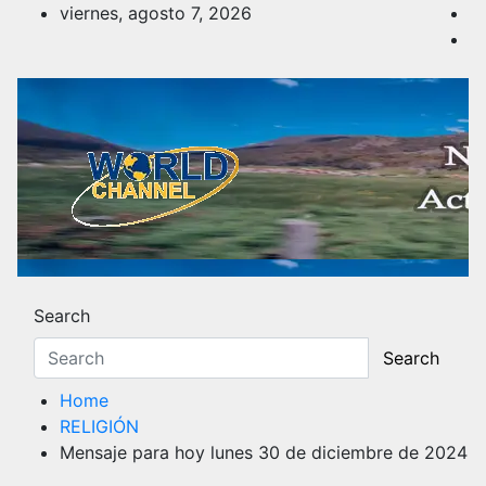
Skip
viernes, agosto 7, 2026
to
content
Noticias y Actualidad
Los hechos y acontecimientos más reciente
Search
Search
Home
RELIGIÓN
Mensaje para hoy lunes 30 de diciembre de 2024