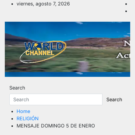
Skip
viernes, agosto 7, 2026
to
content
Noticias y Actualidad
Los hechos y acontecimientos más reciente
Search
Search
Home
RELIGIÓN
MENSAJE DOMINGO 5 DE ENERO